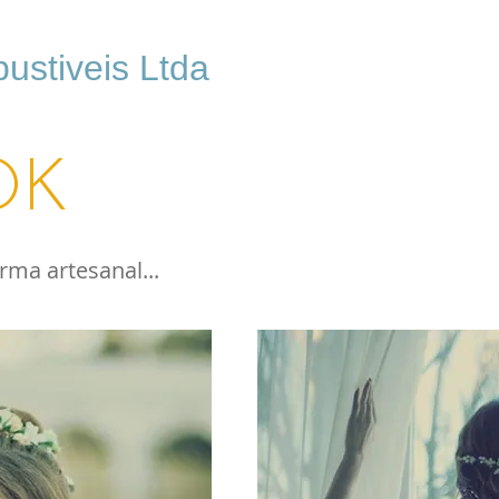
stiveis Ltda
OK
rma artesanal...